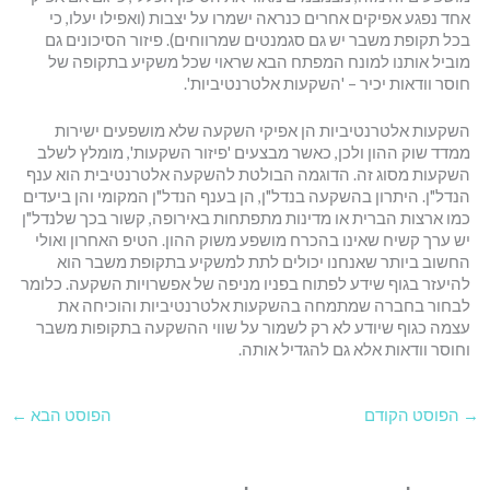
אחד נפגע אפיקים אחרים כנראה ישמרו על יצבות (ואפילו יעלו, כי
בכל תקופת משבר יש גם סגמנטים שמרווחים). פיזור הסיכונים גם
מוביל אותנו למונח המפתח הבא שראוי שכל משקיע בתקופה של
חוסר וודאות יכיר – 'השקעות אלטרנטיביות'.
השקעות אלטרנטיביות הן אפיקי השקעה שלא מושפעים ישירות
ממדד שוק ההון ולכן, כאשר מבצעים 'פיזור השקעות', מומלץ לשלב
השקעות מסוג זה. הדוגמה הבולטת להשקעה אלטרנטיבית הוא ענף
הנדל"ן. היתרון בהשקעה בנדל"ן, הן בענף הנדל"ן המקומי והן ביעדים
כמו ארצות הברית או מדינות מתפתחות באירופה, קשור בכך שלנדל"ן
יש ערך קשיח שאינו בהכרח מושפע משוק ההון. הטיפ האחרון ואולי
החשוב ביותר שאנחנו יכולים לתת למשקיע בתקופת משבר הוא
להיעזר בגוף שידע לפתוח בפניו מניפה של אפשרויות השקעה. כלומר
לבחור בחברה שמתמחה בהשקעות אלטרנטיביות והוכיחה את
עצמה כגוף שיודע לא רק לשמור על שווי ההשקעה בתקופות משבר
וחוסר וודאות אלא גם להגדיל אותה.
→
הפוסט הקודם
הפוסט הבא
←