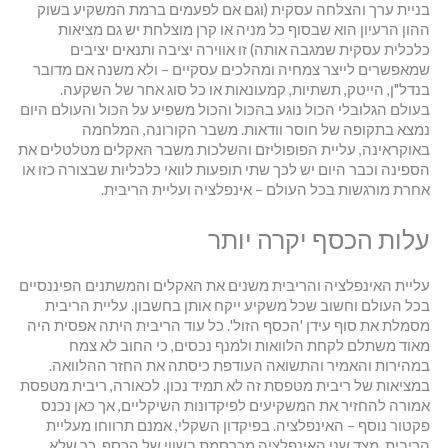
בניית ערך והצלחה עסקית (וגם אם לפעמים ברמת המשקיע בשוק
ההון הרעיון הוא שבסוף כל מניה או קרן מוצלחת יש גם מציאות
כלכלית עסקית שמגבה אותה) זו אווירה יציבה ותנאים יציבים
שמאפשרים לייצר צמחיה ומהלכים עסקיים – ולא משנה אם מדובר
בנדל"ן, הייטק, תשתיות, קמעונאות או כל סוג אחר של השקעה.
בעולם הגלובלי הכול נוגע בהכול והכול משפיע על הכול והעולם היום
נמצא בתקופה של חוסר וודאות. משבר הקורונה, המלחמה
באוקראינה, עליית הפופוליזם והשלכות משבר האקלים מטלטלים את
הספינה וכבר היום יש לכך שתי תופעות לוואי כלכליות שבצורה כזו או
אחרת מורגשות בכל העולם – אינפלציה ועליית הריבית.
עלות הכסף יקרה יותר
עליית האינפלציה והריבית משנים את האקלים והמשתנים הפיננסיים
בכל העולם וחשוב שכל משקיע ייקח אותן בחשבון. עליית הריבית
מסמלת את סוף עידן 'הכסף הזול'. כל עוד הריבית היתה אפסית היה
מאוד משתלם לקחת הלוואות ולמנף נכסים, כי החוב לא צמח
במהירות והאמיר והתשואה העודפת כיסתה את החזר ההלוואה.
במציאות של ריבית מטפסת זה לא תמיד נכון. לכאורה, ריבית מטפסת
אמורה להחזיר את המשקיעים לפיקדונות השיקליים, אך כאן נכנס
פקטור נוסף – האינפלציה. בפיקדון השקלי, אמנם תרווחו מעליית
הריבית, מצד שני האינפלציה מכרסמת בשווי של הכסף, כך שלא