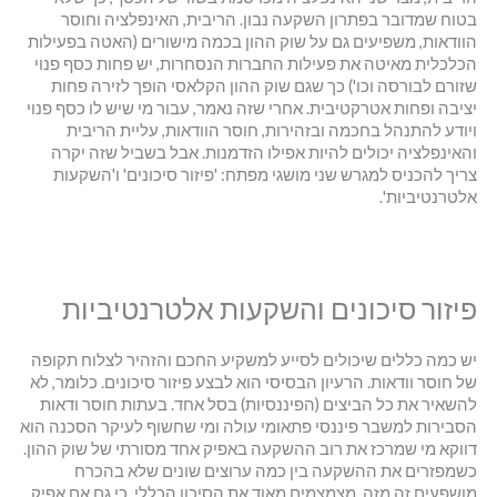
בטוח שמדובר בפתרון השקעה נבון. הריבית, האינפלציה וחוסר
הוודאות, משפיעים גם על שוק ההון בכמה מישורים (האטה בפעילות
הכלכלית מאיטה את פעילות החברות הנסחרות, יש פחות כסף פנוי
שזורם לבורסה וכו') כך שגם שוק ההון הקלאסי הופך לזירה פחות
יציבה ופחות אטרקטיבית. אחרי שזה נאמר, עבור מי שיש לו כסף פנוי
ויודע להתנהל בחכמה ובזהירות, חוסר הוודאות, עליית הריבית
והאינפלציה יכולים להיות אפילו הזדמנות. אבל בשביל שזה יקרה
צריך להכניס למגרש שני מושגי מפתח: 'פיזור סיכונים' ו'השקעות
אלטרנטיביות'.
פיזור סיכונים והשקעות אלטרנטיביות
יש כמה כללים שיכולים לסייע למשקיע החכם והזהיר לצלוח תקופה
של חוסר וודאות. הרעיון הבסיסי הוא לבצע פיזור סיכונים. כלומר, לא
להשאיר את כל הביצים (הפיננסיות) בסל אחד. בעתות חוסר ודאות
הסבירות למשבר פיננסי פתאומי עולה ומי שחשוף לעיקר הסכנה הוא
דווקא מי שמרכז את רוב ההשקעה באפיק אחד מסורתי של שוק ההון.
כשמפזרים את ההשקעה בין כמה ערוצים שונים שלא בהכרח
מושפעים זה מזה, מצמצמים מאוד את הסיכון הכללי, כי גם אם אפיק