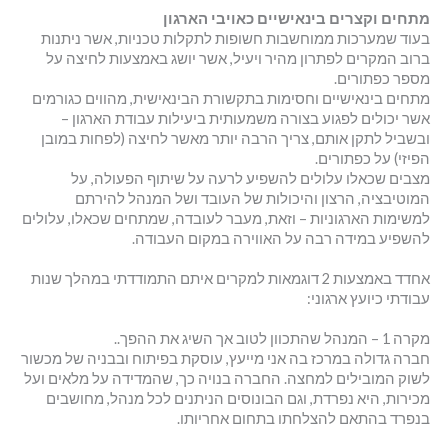
מתחים וקצרים בינאישיים כאויבי הארגון
בעוד שמערכות ממוחשבות חשופות לתקלות טכניות, אשר ניתנות
ברוב המקרים לפתרון מהיר ויעיל, אשר יושג באמצעות לחיצה על
מספר כפתורים.
מתחים בינאישיים וחסימות בתקשורת הבינאישית, מהווים כגורמים
אשר יכולים לפגוע בצורה משמעותית ביעילות עבודת הארגון –
ובשביל לתקן אותם, צריך הרבה יותר מאשר לחיצה (לפחות במובן
הפיזי) על כפתורים.
מצבים שכאלו עלולים להשפיע לרעה על שיתוף הפעולה, על
המוטיבציה, הרצון והיכולות של העובד ושל המנהל להירתם
למשימות הארגוניות – וזאת, מעבר לעובדה, שמתחים שכאלו, עלולים
להשפיע במידה רבה על האווירה במקום העבודה.
אחדד באמצעות 2 דוגמאות למקרים איתם התמודדתי במהלך שנות
עבודתי כיועץ ארגוני:
מקרה 1 – המנהל שהתכוון לטוב אך השיג את ההפך..
חברה גדולה במרכז בה אני מייעץ, עוסקת בפיתוח ובבניה של מכשור
לשוק המובילים למחצה. החברה בנויה כך, שהמדידה על מלאים ועל
מכירות, היא נפרדת, וגם הבונוסים הניתנים לכל מנהל, מחושבים
בנפרד בהתאם להצלחתו בתחום אחריותו.