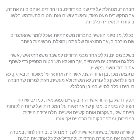
חברה זו, מנוהלת על ידי שני בני דודים. בני הדודים, אוהבים זה את זה,
אך מתקשרים מעט מאד, וכאשר עושים זאת, נוטים להשתמש בלשון
ביקורתית מאד זה כלפי זה.
ככלל, מניסיוני העשיר בחברות משפחתיות, אוכל לומר שהאתגרים
שם מורכבים, אך התוצאות של פתרון מוצלח, מרשימות ביותר.
בשלב מסוים, נקלע אחד מבני הדודים למשבר משפחתי אישי, אשר
כלל גם אספקטים פיננסיים, אך הוא לא חש בטוח מספיק כדי לשתף
את בן דוד השני, בקשייו.
כתוצאה מכך, בן הדוד השני, אשר היה אחראי על משכורות בארגון, לא
הציע לראשון כל עזרה, לא רגשית ולא מעשית, וזאת למרות שהחברה
רווחית ויכלה לסייע במובן הכלכלי.
תפקודו של בן הדוד אשר היה בקשיים נפגע מאד, כמו גם שיתוף
הפעולה ביניהם. מכיוון שהאחראיות על המכירות ועל שרות הלקוחות
הייתה שלו, בעקבות אותם קשיים אישיים, חלה ירידה מיידית
במכירות, ומספר לקוחות מרכזיים אף עזבו.
קושי זה טופל, בשיחות אישיות לשני המנהלים, ביחד ולחוד, במטרה
לצמצם את הביקורת ההדדית, ולהגדיל אצל כל אחד, את הבעת