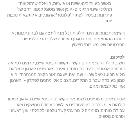
כאשר בעיות בינאישיות או אישיות, הן אלה ש"תוקעות"
תהליכי שינוי ארגוניים- יועץ אשר מסוגל למגוון רחב של
פתרונות בניסיון לפתור "פלונטר" ארגוני, יביא לתוצאות טובות
יותר.
רשימת תכונות זו, הינה חלקית, וכל מנהל ירצה גם לבחון תכונות או
יכולות המותאמות יותר לסגנון העבודה שלו, כמו גם לציפיות
הפרטניות שלו משירותי הייעוץ
לסיכום,
חשוב לי להדגיש: מתחים, וקשיי תקשורת בינאישיים, גורמים לפגיעה
בעבודה ארגונית, ובעבודת צוותים, ואינם מאפשרים לארגון לנצל את
מלוא הפוטנציאל שבו – ועם זאת, יש גם "אור בקצה המנהרה" והוא
טמון בעובדה שברוב המקרים, מצבים אלו ניתנים לפתרון – והארגון
אף יכול לצמוח מהם.
אם גם אתם מעוניינים לשפר את הקשרים הבינאישיים בארגון, לפתור
דילמות או משברים בין העובדים או לשפר עבודת ממשקים ו/או
עבודת צוותים, מוזמנים ליצור עמי קשר טלפוני לקבלת ייעוץ ראשוני
ופרטים נוספים.