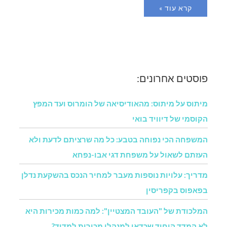
קרא עוד »
פוסטים אחרונים:
מיתוס על מיתוס: מהאודיסיאה של הומרוס ועד המפץ
הקוסמי של דיוויד בואי
המשפחה הכי נפוחה בטבע: כל מה שרציתם לדעת ולא
העזתם לשאול על משפחת דגי אבו-נפחא
מדריך: עלויות נוספות מעבר למחיר הנכס בהשקעת נדלן
בפאפוס בקפריסין
המלכודת של "העובד המצטיין": למה כמות מכירות היא
לא המדד היחיד שכדאי למנהלי מכירות למדוד?