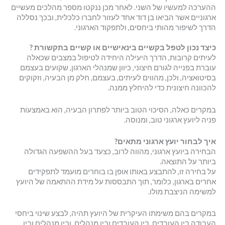
ההערכה למעשיו של השני. לאחר מכן ננקטו מספר מהלכים מעשיים
ארגוניים אשר הביאו בן דוד אחד לעזור לחברו כלכלית, ובכך נסללה
הדרך לשיפור מהותי ביחסים, ולתפקוד הארגוני.
כיצד נכון לטפל בקשיים בינאישיים או קשיים בתקשורת ?
לעיתים קרובות, הדרך היעילה היחידה לטיפול במצבים שכאלה
עוברת בפנייה לגורם חיצוני, כיוון שמנהלי הארגון, שקועים בעצמם
בסיטואציה, ולכן, מהווים לעיתים, בעצמם, חלק מן הבעיה, וזקוקים
להכוונה חיצונית כדי להיחלץ ממנה.
במקרים כאלה, הסיכוי הטוב ביותר לפתרון הבעיה, הוא באמצעות
פניה ליועץ ארגוני טוב, ומנוסה.
איך לבחור יועץ ארגוני מתאים?
הבחירה ביועץ ארגוני, מהווה לרוב, כצעד בעל ההשפעה הגדולה
ביותר על התוצאה.
על בחירה זו, להתבצע באותו אופן בו בוחרים מועמד לתפקידים
אחרים בארגון, כלומר, תוך התבססות על מידת ההתאמה של היועץ
למשימה הניצבת מולו.
במקרים בהם משימתו העיקרית של היועץ תהיה, לבצע שינוי ביחסי
העבודה בין העובדים, בין העובדים ובין מנהלים, ובין מנהלים ובין