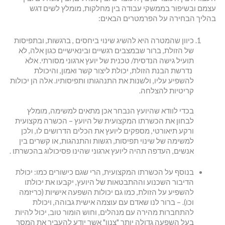
עצמם ובשיפור בממשקי עבודה בין מחלקות, מומלץ לשים דגש
בהליך הבחירה על הפרמטרים הבאים:
כיוון שהמטרה היא להשיג שינוי ביחסים , ברגשות, ובתפיסות
של הזולת, ברור שבמצבים רגשיים ובינאישיים כגון אלה, לא
תועיל גישה הנדסית/ טכנית של יועץ ארגוני מסורתי. אלא
נדרשת הבנת הזולת, יכולת ליצור קשר ואמון, והיכולת
להשפיע עליו, ולשנות את התנהגותו ותפיסותיו. אלה הן יכולות
קריטיות להצלחה.
בכדי לוודא שהיועץ הנבחר אכן מתאים למשימה, מומלץ
לבחון את הכשרתו המקצועית של היועץ – הכשרה מקצועית
ורקע תיאורטי, מספקים ליועץ את הכלים הדרושים לו, ולכן
למשימה של שינוי תפיסות, רגשות והתנהגות, או קשרים בין
אנשים, העדפה תהיה ליועץ ארגוני שהינו פסיכולוג בהכשרתו .
בנוסף על הכשרתו המקצועית, הרי שגם כישורים כמו: יכולת
הדיבור השכנוע וההתבטאות של היועץ, יקבעו את יכולתו
להשפיע על הזולת, כמו גם יכולות השפעה אישיות (כריזמה
וכו). – ברור לנו שאדם עם עוצמה אישית גבוהה, ויכולת
להתחברות מהירה עם מנהלים, וחוש הומור טוב, יכול להיות
בעל השפעה גדולה יותר "צנון" אשר יודע להעביר את המסר