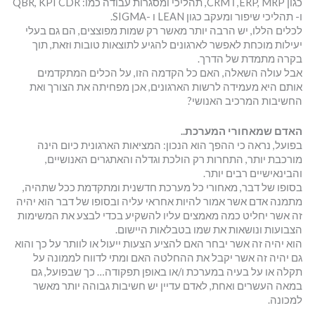
כגון ERP, MRP, ו CRM, תהליכי ומסגרות עבודה כמו: QBR, KPI CDR
ו- תהליכי שיפור ומעקב כגון LEAN ו -SIGMA.
לכלים הללו, יש הרבה יותר מאשר רק שמות מפוצצים, הם גם בעלי
יעילות מוכחת לאפשר לארגונים להגיע לתוצאות טובות וזאת, תוך
בקרה מתמדת של הדרך.
אבל עולה השאלה, האם כל הקדמה הזו, על הכלים המתקדמים
אותם היא מעמידה לרשות הארגונים, אכן מפחיתה את הצורך ואת
החשיבות המרכיב האנושי?
האדם שמאחורי המערכת..
בפועל, נראה כי ההפך הוא הנכון: המציאות הארגונית כיום הינה
מורכבת יותר, התחרות רק הולכת וגדלה והאתגרים האנושיים,
והבינאישיים רבים יותר.
בסופו של דבר, מאחורי כל מערכת חדשנית ומתקדמת ככל שתהיה,
מתמנה אדם אשר אמור להיות אחראי עליה ובסופו של דבר הוא יהיה
זה אשר יחליט כמה מאמצים עליו להשקיע בכדי לבצע את המשימות
הצבועות ונושאות את שמו בטבלאות היישום.
הוא יהיה זה אשר יבחר האם להציע הצעות ייעול או לוותר על כך והוא
גם יהיה זה אשר יקבל את ההחלטה האם ומתי לדווח לממונה על
תקלה או על בעיה במערכת ו/או באופן תפקודה… כך שבפועל, גם
במאה העשרים ואחת, לאדם עדיין יש חשיבות גבוהה יותר מאשר
למכונה.