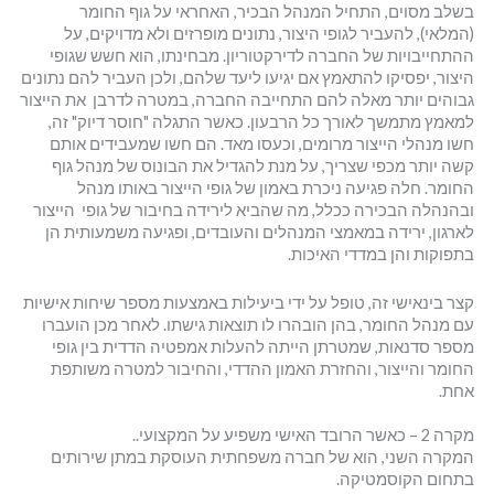
בשלב מסוים, התחיל המנהל הבכיר, האחראי על גוף החומר
(המלאי), להעביר לגופי היצור, נתונים מופרזים ולא מדויקים, על
ההתחייבויות של החברה לדירקטוריון. מבחינתו, הוא חשש שגופי
היצור, יפסיקו להתאמץ אם יגיעו ליעד שלהם, ולכן העביר להם נתונים
גבוהים יותר מאלה להם התחייבה החברה, במטרה לדרבן את הייצור
למאמץ מתמשך לאורך כל הרבעון. כאשר התגלה "חוסר דיוק" זה,
חשו מנהלי הייצור מרומים, וכעסו מאד. הם חשו שמעבידים אותם
קשה יותר מכפי שצריך, על מנת להגדיל את הבונוס של מנהל גוף
החומר. חלה פגיעה ניכרת באמון של גופי הייצור באותו מנהל
ובהנהלה הבכירה ככלל, מה שהביא לירידה בחיבור של גופי הייצור
לארגון, ירידה במאמצי המנהלים והעובדים, ופגיעה משמעותית הן
בתפוקות והן במדדי האיכות.
קצר בינאישי זה, טופל על ידי ביעילות באמצעות מספר שיחות אישיות
עם מנהל החומר, בהן הובהרו לו תוצאות גישתו. לאחר מכן הועברו
מספר סדנאות, שמטרתן הייתה להעלות אמפטיה הדדית בין גופי
החומר והייצור, והחזרת האמון ההדדי, והחיבור למטרה משותפת
אחת.
מקרה 2 – כאשר הרובד האישי משפיע על המקצועי..
המקרה השני, הוא של חברה משפחתית העוסקת במתן שירותים
בתחום הקוסמטיקה.