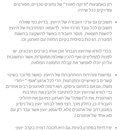
רק באמצעות "זריקה לאוויר" של נתונים טכניים, מפורטים
ומדויקים ככל שיהיו.
חשובים גם ערכי העבודה של היועץ, בדיוק כפי שאלה
חשובים לכל עובד מרכזי אחר, לדוגמא: המחויבות של היועץ
להשגת תוצאות, מוסר העבודה באשר להשקעה בהשגת
המטרה, הגינות בסיסית בקיום החוזה עם הארגון, וכו.
בכדי לוודא שהיועץ הנבחר אכן אוחז בערכים הנכונים, יש
לפנות לממליצים ואף להכין שאלות ממוקדות, אשר התשובות
עליהן יוכלו לאפשר את קבלת התמונה המלאה.
גמישות ומהירות ההתחברות של היועץ: כאשר מדובר בשינוי
קשרים בינאישיים והתנהגות, הרי לכל ארגון "אופי " ייחודי
משלו, גם אם בתחום עיסוקו, הוא דומה לארגונים רבים אחרים.
כדי לוודא שהיועץ יוכל להתחבר ולהבין את התרבות
הארגונית, את ה"נשמה" של הארגון, כמו גם את תהליכי
העבודה בו. כחלק מכך, רצוי מאד לבחור יועץ בעל ניסיון
במגוון רחב של ארגונים (ולא, לדוגמא, יועץ אשר עבד רק עם
סוג אחד של ארגונים ).
יצירתיות בפתרון בעיות, גם היא תכונה רצויה בקרב יועץ-