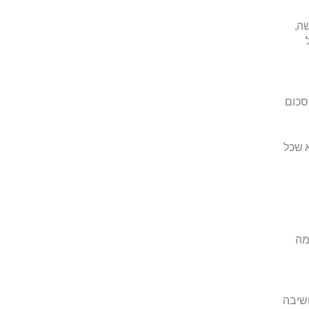
ה,
סכום
א שכל
מה
חשיבה