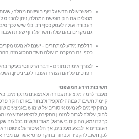
כאשר עולה חדש על זיוף חופשות מחלה/ שעות 
מנצלים את חוק חופשת המחלה, ניתן להכניס לת
העבודה ועולה לעסק כסף רב, בלי שיש לכך סיב
גם מקרים בהם עולה חשד על זיוף שעות העבודה
הדלפת מידע למתחרים – ישנם לא מעט מקרים 
כסף. גם במקרה בו עולה חשד מהסוג הזה, ההמל
לצורך אימות נתונים – דבר הרלוונטי בעיקר בה
הפרטים עליהם הצהיר העובד לגבי ניסיון, השכלת
חשיבות הידע המשפטי
מעבר לרמה מקצועית גבוהה ולאמצעים מתקדמים, באמ
קיימת חשיבות גבוהה להקפיד ולבחור באותו חוקר פר
בחוק קיימים לא מעט איסורים על שימוש באמצעים שו
לחוק, עלולה לגרום למזמין החקירה, למצוא את עצמו מ
כך לדוגמא, החוקים בישראל, מאוד נוקשים בכל מה שק
העובדים או לבצע מעקבים, אך חל איסור על ציטוט והאז
לכן, חשוב להקפיד ולבחור בחוקר פרטי אשר גם מכיר את