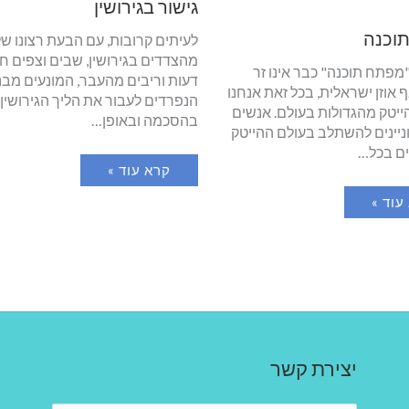
גישור בגירושין
וכנה
לעיתים קרובות, עם הבעת רצונו ש
מהצדדים בגירושין, שבים וצפים חי
מפתח תוכנה" כבר אינו זר
דעות וריבים מהעבר, המונעים מבני
אוזן ישראלית, בכל זאת אנחנו
הנפרדים לעבור את הליך הגירושין
יטק מהגדולות בעולם. אנשים
בהסכמה ובאופן…
ניינים להשתלב בעולם ההייטק
ם בכל…
קרא עוד »
עוד »
יצירת קשר