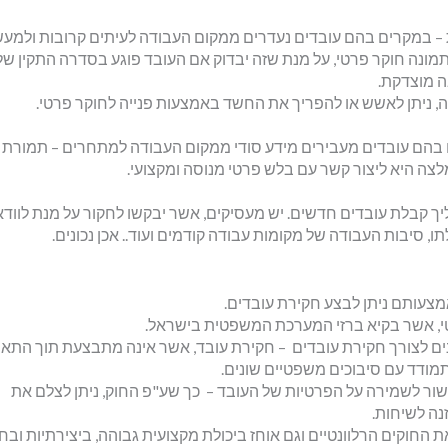
– במקרים בהם עובדים נעדרים ממקום העבודה לעיתים קרובות ולמעש
מונה חוקר פרטי, על מנת שזה יבדוק אם העובד פוגע בסדרה התקין של
ה מוצדקת.
, ניתן לאשש או להפריך את החשד באמצעות פנייה לחוקר פרטי.
בהם עובדים מעבירים מידע סודי ממקום העבודה למתחרים – תמורת 
צה היא ליצור קשר עם בלש פרטי מנוסה ומקצועי.
ליך קבלת עובדים חדשים. יש מעסיקים, אשר יבקשו לחקור על מנת לווד
ו, סיבות העבודה של מקומות עבודה קודמים ועוד.. אכן נכונים.
צעותם ניתן לבצע חקירת עובדים.
טי, אשר בקיא ברזי המערכת המשפטית בישראל.
נים לצורך חקירת עובדים – חקירת עובד, אשר אינה מתבצעת תוך התא
תמודד עם סיבוכים משפטיים שונים.
שור לשמירה על הפרטיות של העובד – כך שע"פ החוק, ניתן לצלם את
נה לשיחות.
 החוקים הרלוונטיים וגם אוחז ביכולת מקצועית גבוהה, ביצירתיות וב