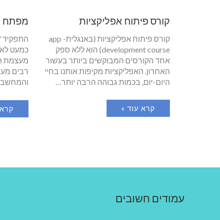
קורס פיתוח אפליקציות
מפתח ת
קורס פיתוח אפליקציות (באנגלית- app
התפקיד "
development course) הוא ללא ספק
כמעט לאף 
אחד הקורסים המבוקשים ביותר בעשור
מעצמת הי
האחרון. האפליקציות מקיפות אותנו בחיי
רבים מעו
היום-יום, בכמות גבוהה הרבה יותר…
והמחשבי
קרא עוד »
קרא 
עמודים חשובים