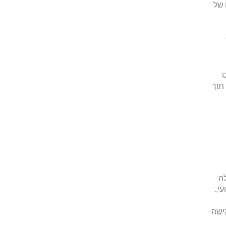
 של
ט
תוך
לה
י,.
גישה