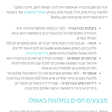
זכרו גם שבנורבגיה יש אפשרויות לינה יוצאות דופן, הרבה מעבר
למיטה בבית מלון רגיל: מבתי מלון בוטיק,
אוהלי גלמפינג
ועד בקתות
דייגים מסורתיות שנקראות כאן Rorbu.
בקתות בנורבגיה
– לגור בבקתה מוסקת ונעימה היא
הבחירה המועדפת על נורבגים רבים בחופשות החג ובחג
המולד בפרט.
חוות
– יש בנורבגיה חוות מימי הביניים. אתם מוזמנים לבלות
וללון בהם בעמק Gudbrandsdalen או להביא את ילדיכם
לחוות שונות מלאות בחיות משק
בדרום נורבגיה
.
קרוואנים וקמפינג
– קמפינג וטיול בקרוואנים בנורבגיה הוא
אידאלי עבור נופשים שאוהבים ללכת עם הזרם ולא להיות
תלויים ומחויבים למסלול כזה או אחר.
אכסניות
– לפני שאתם מוציאים את כל החסכונות שלכם על
מלונות נוצצים כדאי שתדעו שיש מעל 100 אכסניות בנורבגיה.
דירות נופש בנורבגיה
– שכרו דירה באזורים הכפריים,
בהרים או בעיר בחופשה הבאה שלכם בנורבגיה.
מבצעים חמים במלונות באוסלו
אוסלו, בירת נורבגיה והעיר הגדולה במדינה נחשבת לאחת הערים