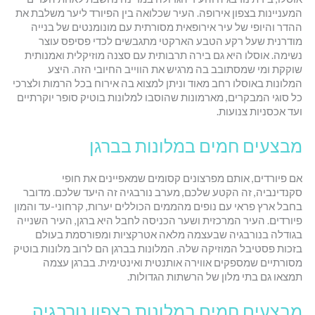
המעניינות בצפון אירופה. העיר שכלואה בין הפיורד ליער משלבת את
ההדר והיופי של עיר אירופאית מסורתית עם מונומנטים של בנייה
מודרנית שעל רקע הטבע הארקטי מתגבשים לכדי פסיפס עוצר
נשימה. אוסלו היא גם בירה תרבותית עם סצנה מוזיקלית ואמנותית
שוקקת ומי שמסתובב בה מרגיש את הווייב החיובי הזה. היצע
המלונות באוסלו רחב מאוד וניתן למצוא בה אירוח בכל הרמות ולצרכי
כל סוגי המבקרים, מארמונות שהוסבו למלונות בוטיק סופר יוקרתיים
ועד אכסניות צנועות.
מבצעים חמים במלונות בברגן
אם פיורדים, אותם מפרצונים קסומים שמאפיינים את חופי
סקנדינביה, זה הקטע שלכם, מערב נורבגיה זה היעד שלכם. מדובר
בחבל ארץ פראי עם נופים מהממים הכוללים יערות, קרחוני-עד והמון
פיורדים. העיר המרכזית ושער הכניסה לחבל היא ברגן, העיר השנייה
בגודלה בנורבגיה שבעצמה מלאה אטרקציות ומפורסמת בעולם
בזכות פסטיבל המוזיקה שלה. המלונות בברגן הם לרוב מלונות בוטיק
מסורתיים שמספקים אווירה אותנטית ואינטימית. בברגן עצמה
תמצאו גם בתי מלון של הרשתות הגדולות.
מבצעים חמים במלונות בצפון נורבגיה