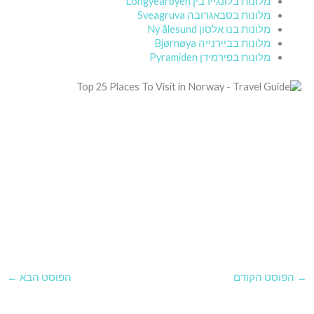
מלונות בלונגיירבין Longyearbyen
מלונות בסבאגרובה Sveagruva
מלונות בנו אלסון Ny ålesund
מלונות בביירנייה Bjørnøya
מלונות בפירמידן Pyramiden
→
הפוסט הקודם
הפוסט הבא
←