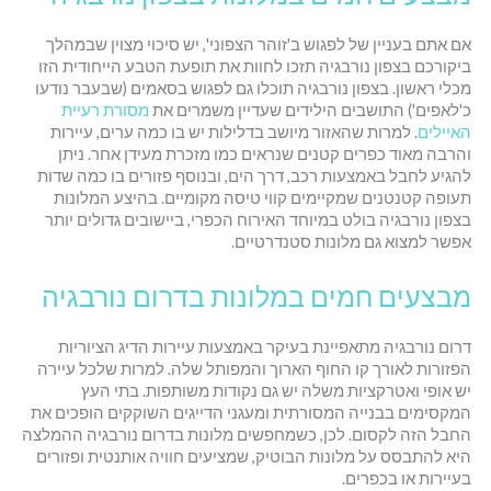
אם אתם בעניין של לפגוש ב'זוהר הצפוני', יש סיכוי מצוין שבמהלך
ביקורכם בצפון נורבגיה תזכו לחוות את תופעת הטבע הייחודית הזו
מכלי ראשון. בצפון נורבגיה תוכלו גם לפגוש בסאמים (שבעבר נודעו
כ'לאפים') התושבים הילידים שעדיין משמרים את
מסורת רעיית
האיילים
. למרות שהאזור מיושב בדלילות יש בו כמה ערים, עיירות
והרבה מאוד כפרים קטנים שנראים כמו מזכרת מעידן אחר. ניתן
להגיע לחבל באמצעות רכב, דרך הים, ובנוסף פזורים בו כמה שדות
תעופה קטנטנים שמקיימים קווי טיסה מקומיים. בהיצע המלונות
בצפון נורבגיה בולט במיוחד האירוח הכפרי, ביישובים גדולים יותר
אפשר למצוא גם מלונות סטנדרטיים.
מבצעים חמים במלונות בדרום נורבגיה
דרום נורבגיה מתאפיינת בעיקר באמצעות עיירות הדיג הציוריות
הפזורות לאורך קו החוף הארוך והמפותל שלה. למרות שלכל עיירה
יש אופי ואטרקציות משלה יש גם נקודות משותפות. בתי העץ
המקסימים בבנייה המסורתית ומעגני הדייגים השוקקים הופכים את
החבל הזה לקסום. לכן, כשמחפשים מלונות בדרום נורבגיה ההמלצה
היא להתבסס על מלונות הבוטיק, שמציעים חוויה אותנטית ופזורים
בעיירות או בכפרים.