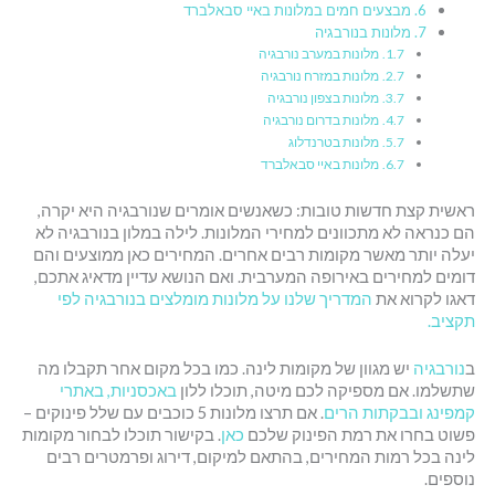
מבצעים חמים במלונות באיי סבאלברד
מלונות בנורבגיה
מלונות במערב נורבגיה
מלונות במזרח נורבגיה
מלונות בצפון נורבגיה
מלונות בדרום נורבגיה
מלונות בטרנדלוג
מלונות באיי סבאלברד
ראשית קצת חדשות טובות: כשאנשים אומרים שנורבגיה היא יקרה,
הם כנראה לא מתכוונים למחירי המלונות. לילה במלון בנורבגיה לא
יעלה יותר מאשר מקומות רבים אחרים. המחירים כאן ממוצעים והם
דומים למחירים באירופה המערבית. ואם הנושא עדיין מדאיג אתכם,
דאגו לקרוא את
המדריך שלנו על מלונות מומלצים בנורבגיה לפי
תקציב.
ב
נורבגיה
יש מגוון של מקומות לינה. כמו בכל מקום אחר תקבלו מה
שתשלמו. אם מספיקה לכם מיטה, תוכלו ללון
באכסניות, באתרי
קמפינג ובבקתות הרים
. אם תרצו מלונות 5 כוכבים עם שלל פינוקים –
פשוט בחרו את רמת הפינוק שלכם
כאן
. בקישור תוכלו לבחור מקומות
לינה בכל רמות המחירים, בהתאם למיקום, דירוג ופרמטרים רבים
נוספים.