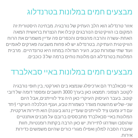
מבצעים חמים במלונות בטרנדלוג
אזור טרנדלוג הוא הלב העתיק של נורבגיה. מבחינה היסטורית זה
המקום בו הוויקינגים הנורבגים קיבלו את הנצרות בראשית המאה
האחת-עשרה והרבה מהנופים והכפרים פה עדיין משמרים את הרוח
הוויקינגית העתיקה. בטרנדלוג יש לא פחות משבעה פארקים לאומיים
ועוד שתי שמורות טבע. העיר הגדולה במחוז היא טרונדהיים. מרבית
המלונות בטרנדלוג הם מלונות נוחים ברמה של 3 כוכבים.
מבצעים חמים במלונות באיי סבאלברד
איי סבאלברד הם ארכיפלג שנמצא בים הארקטי, בין חופי נורבגיה
לקוטב הצפוני. תמצאו כאן בערך 3000 תושבים ומספר דומה של דובי
קוטב. בעבר העיסוק העיקרי כאן היה ציד לווייתנים, אבל היום
שני-שליש מהשטח מוגדר כשמורת טבע, וענף הכלכלה העיקרי (יחד
עם דיג ומעט ציד לווייתנים שעדיין נהוג בעונה) הוא תיירות ארקטית.
המלונות באיי סבאלברד מתבססים ברובם על מבנים אותנטיים
שהוסבו ושודרגו לתיירות. יש כאן הרבה בקתות רומנטיות, חוות
שעברו הסבה למלון ואפילו מגורי כורים שהיום משמשים כדירות
אירוח.