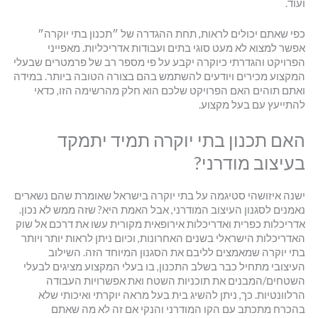
ועוד.
כפי שאתם יכולים לראות, תחת ההגדרה של ״תכנון בתי יוקרה״
אפשר למצוא לא מעט סוגי בתים ועבודות אדריכליות. מאפייני
הפרויקט והגדרתי כיוקרה יקבע על פי מספר רב של פרמטרים שבעלי
המקצוע מכירים ויודעים להשתמש בהם בצורה הטובה ביותר. במידה
ואתם תוהים האם הפרויקט שלכם הוא חלק מהרשימה הזו, כדאי
להתייעץ עם בעל מקצוע.
האם תכנון בתי יוקרה תמיד יתמקד
בעיצוב מודרני?
ישנה איזושהי סטיגמה על בתי יוקרה בישראל שאומרת שהם נשארים
נאמנים לסגנון העיצוב המודרני, אבל האמת היא? שזה ממש לא נכון.
אדריכלות כפרית ואדריכלות אירופאית מקורית עשו את דרכם אל שוק
האדריכלות הישראלי בשנים האחרונות, וכיום ניתן לראות יותר ויותר
בתי יוקרה שמאמצים לליבם את הסגנון המיוחד הזה. השילוב
העיצובי מתחיל כבר בשלב התכנון, בו בעלי המקצוע מציגים לבעלי
השטחים/המבנים את תוכניות השטח ואת אפשרויות העבודה
הרלוונטיות. כך, ניתן להשיג בית בעל מראה יוקרתי ואיכותי שלא
בהכרח מתכתב עם הקו המודרני והנקי אם זה לא מה שאתם