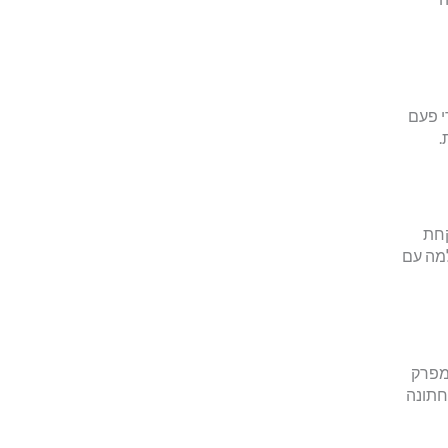
י פעם
.
קחת
למה עם
מפרק
חתונה