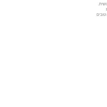
שית.
טובים