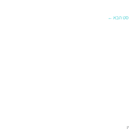
סט הבא
←
ו