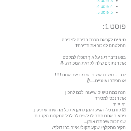
פוסט 3:
פוסט 4:
פוסט 5:
פוסט 1:
טיפים
לקראת הכנת הדירה למכירה
החלטתם למכור את הדירה❓
בואו נדבר רגע על איך תוכלו למקסם
את הנתונים שלה לקראת המכירה. 🔝
זכרו – רושם ראשוני יש רק פעם אחת ❗ ❗ ❗
אז תפתחו אוזניים…..👂
הנה כמה טיפים שיעזרו לכם להכין
את הנכס למכירה
🔽🔽🔽
☑ קודם כל- הגיע הזמן לתקן את כל מה שדורש תיקון.
פתאום אתם תתחילו לשים לב לכל התקלות הקטנות
שמחכות שיפתרו אותן…
הקיר מתקלף? שקע תקול? איזה ברז דולף?