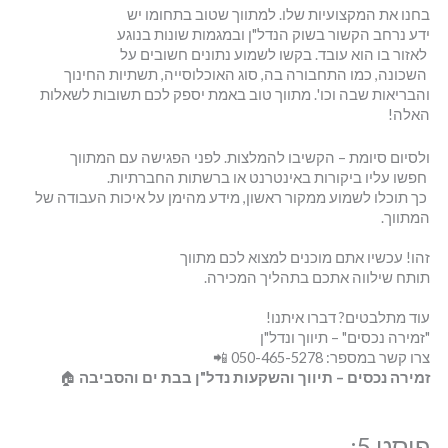
בחנו את המקצועיות שלו. למתווך שטוב בתחומו יש
ידע נרחב הקשור בשוק הנדל"ן ובמגמות שונות בנוגע
לאזור בו הוא עובד. בקשו לשמוע נתונים חשובים על
השכונה, כמו התחבורה בה, סוג האוכלוסייה, תשתיות החינוך
והבריאות שבה וכו'. מתווך טוב באמת יספק לכם תשובות לשאלות
האלה!
ולסיום סיומת – הקשיבו להמלצות. לפני הפגישה עם המתווך
חפשו עליו ביקורות באינטרנט או ברשתות החברתיות.
כך תוכלו לשמוע ממקור ראשון, מידע מהימן על איכות העבודה של
המתווך.
זהו! עכשיו אתם מוכנים למצוא לכם מתווך
תותח שילווה אתכם בתהליך המכירה.
עוד מתלבטים? דברו איתנו!
"זמירה נכסים" – תיווך ונדל"ן
צרו קשר במספר: 050-465-5278 📲
זמירה נכסים – תיווך והשקעות נדל"ן בבת ים והסביבה
🏠
פוסט 5: