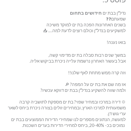
נדל"ן בבת ים
חידושים בתחום
שמעתם❓❓
בשנים האחרונות הפכה בת ים למוקד משיכה
למשקיעים בנדל"ן וכולם רוצים לדעת למה…. 📤
בואו נענה!
במשך שנים רבות סבלה בת ים מדימוי קשה,
אבל בעשור האחרון נרשמת עלייה ניכרת בביקוש אליה.
וזה קרה ממש מתחת לאף שלנו!!
אז מה שם את בת ים על המפה? 🔎
ולמה שווה להשקיע בנדל"ן בבת ים דווקא עכשיו?
💠 דירה במרכז ובמחיר שפוי? בת ים מספקת לתושביה קרבה
משמעותית למרכז הארץ, ובמחירים זולים בצורה ניכרת ביחס לשאר
ערי גוש דן.
למעשה, הנתונים מספרים לנו שמחירי הדירות הממוצעים בבת ים
נמוכים בכ- 20-40%, ביחס למחירי הדירות בערים השכנות.