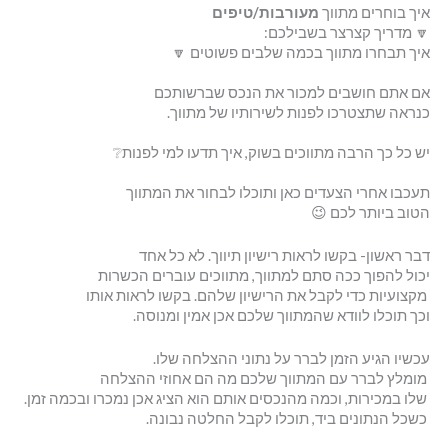
איך בוחרים מתווך
מעורבות/טיפים
🔽 מדריך קצרצר בשבילכם:
איך תבחרו מתווך בכמה שלבים פשוטים 🔽
אם אתם חושבים למכור את הנכס שברשותכם
כנראה שתצטרכו לפנות לשירותיו של מתווך.
יש כל כך הרבה מתווכים בשוק, איך תדעו למי לפנות❔
תעכבו אחרי הצעדים כאן ותוכלו לבחור את המתווך
הטוב ביותר לכם 😉
דבר ראשון- בקשו לראות רישיון תיווך. לא כל אחד
יכול להפוך ככה סתם למתווך, מתווכים עוברים הכשרות
מקצועיות כדי לקבל את הרישיון שלהם. בקשו לראות אותו
וכך תוכלו לוודא שהמתווך שלכם אכן אמין ומנוסה.
עכשיו הגיע הזמן לברר על נתוני ההצלחה שלו.
מומלץ לברר עם המתווך שלכם מה הם אחוזי ההצלחה
שלו במכירות, וכמה מהנכסים אותם הוא הציג אכן נמכרו ובכמה זמן.
כשכל הנתונים ביד, תוכלו לקבל החלטה נבונה.