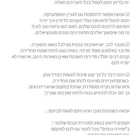
זה בדיוק הזמן לטפל בכל העניינים האלה.
☑ עכשיו אפשר להתפנות גם לעניין האסתטיקה.
תנסו לנעול לרגע את נעלי הקונים ולדמיין איך יהיה
המרגש להיכנס לנכס שלכם. האם הוא נראה טוב לעין?
זה מה שימשוך אליכם מתעניינים וקונים פוטנציאלים.
☑ מעבר לכך, יש חשיבות ענקית גם לכל נושא התאורה.
מדובר באלמנט מאוד מרכזי, כשזה נוגע להתרשמות מהדירה.
קונים רבים יסלדו מדירות חשוכות שאינן מוארות היטב, אז שזה לא
יקרה לכם.
☑ והנה דבר כל כך קטן שיכול לעשות הבדל ענק.
כשהמתעניינים מגיעים להתרשם מהדירה,
ודאו שהיא נקייה ומסודרת, שהכל במקום ושיש ריח נעים.
כך הם יוכלו להרגיש בנוח ולהתרשם כמו שצריך.
עכשיו כשהנכס מוכן הגיע הזמן לגשת לביזנס…
זקוקים לייעוץ בנוגע למכירת הנכס שלכם ❔
ב"זמירה נכסים" נוכל לעזור גם לכם למקסם
את המכירה של הדירה.