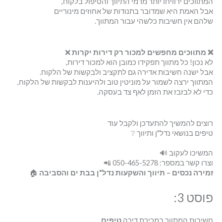
המתווכים ירוויחו יותר מדמי התיווך והטיפול בלקוח,
אבל האמת היא שמדובר בתנודות של אחוזים מינוריים
שלהם אין חשיבות כלשהי עבור המתווך.
❌
מתווכים מחפשים למכור רק דירות יקרות
❌
לא נכון! כל מתווך תפקידו כמובן הוא למכור דירות,
אבל ישנה חשיבות אדירה גם לתקציב ולבקשות של הלקוח.
המתווך ירצה לשמור על מוניטין טוב ולהיענות לבקשות של הלקוח,
כדי לא לבזבז את הזמן לאף צד בעסקה.
רוצים להמשיך להתעדכן ולקבל עוד
טיפים בנושאי נדל"ן ותיווך ❔
המשיכו לעקוב 🔊
וצרו קשר במספר: 050-465-5278 📲
זמירה נכסים – תיווך והשקעות נדל"ן בבת ים והסביבה
🏠
פוסט 3:
חשיבות המתווך במכירת דירה
טיפים