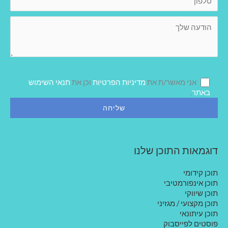
י
ל
י
פ
ל
ה
ו
ו
ן
ד
ע
ה
ש
ל
אני מאשר/ת את
מדיניות הפרטיות
וכן את
תנאי השימוש
ך
באתר
.
דוגמאות התוכן שלנו
תוכן קידומי
תוכן אינפורמטיבי
תוכן שיווקי
תוכן מקצועי / מגזיני
תוכן עיתונאי
פוסטים לפייסבוק