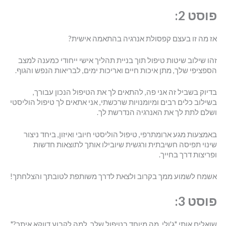
פוסט 2:
אז מה זו בעצם קפסולת אנרגיה בהתאמה אישית?
זהו שילוב שיטות טיפול תוך בניית תהליך אישי ייחודי כמענה למצב
הספציפי שלך, מתן איכות חיים ואריכות ימים, לבריאות הנפש והגוף.
בדיוק בשביל זה אני פה, להתאים לך את הטיפול הנכון עבורך,
בשילוב כלים רבים ומיומנויות שרכשתי, אני אתאים לך טיפול הוליסטי
ושלם לתת לך את האנרגיה הנדרשת לך.
באמצעות מגע ארומתרפי, טיפול הוליסטי חיובי ואיזון, ביחד ניצור
שינוי תפיסה חשיבתית ורגשית שיובילו אותך לתוצאות חדשות
ופריצות דרך בחייך.
אשמח לשמוע ממך בקרוב ולצאת לדרך משותפת לטובתך והצלחתך!
פוסט 3:
שואלים אותי "ג'ולי, מה מיוחד בטיפול שלך, למה לקבוע דווקא איתך?"