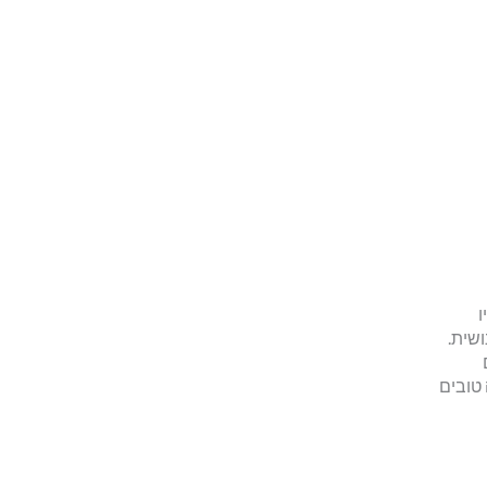
ו
שית.
טובים