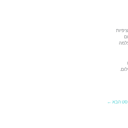
יפיות
ום
צלמה
לום.
סט הבא
←