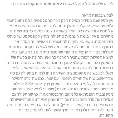
לגרוס ש'התפילה' היא למעשה כל אחד ואחד מהמקרים שהזכרנו.
לבקש בכוונה מלאה
אין ספק שגם בסידור תפילה חלק ניכר מהטקסטים בהם נהוג להגות
ולעיתים אפילו לדקלם במהלך התפילה בבית הכנסת נושאות אופי
של תחינה ובקשה כלפי האל. באותה נשימה כמעט כל מה שאנחנו
מתייחסים אליו בעגה העממית כ'תפילה' מחוץ לקונטקסט של כותלי
בית הכנסת, נושא עמו תקווה להתגשמות מאוויים וזה בסדר. אך
במובן הדתי רוחני תפילה זה יותר מזה ויש לא מעט טקסטים ונוסחי
תפילות בסידור התפילה היהודי שהממד הזה אינו נוכח בהם. ניתן
למצוא תפילות רבות שהציר המרכזי בהן אינו תחינה או בקשה של
המאמין כלפי הבורא, אלא להפך. התמה המרכזית של תפילות רבות
בסידור התפילה הנה התחייבות ואפילו שבועה של המאמין כלפי
האל. לכן, בשונה מהקונוטציה השגורה ניתן לראות בתפילה גם סוג
של דיאלוג. שיח של האדם המאמין עם יוצרו. כמו שהזכרנו 'תפילה'
היא 'מסגרת', על פי ההלכה יהודי מאמין צריך להתפלל 3 תפילות
מרכזיות ביום (שחרית, מנחה ומעריב) שעדיף לבצע אותן בנוכחות
מניין (בבית הכנסת או כל מקום התכנסות אחר). כך שהתפילה גם
מגדירה את סדר היום ובונה עבור המאמין מסגרת, מסגרת שיש לה
גם אספקט חברתי (הצורך במניין). התפילה היא הפיגום סביבו בנויה
הקהילה הדתית ולכן ראוי לדפדף ומעת לעת להעמיק בסידור
התפילה.