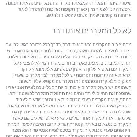
שיטות שימור והמלחה. המצאת המקרר החשמלי שינתה את התמונה
ואפשרה לנו לשמור מזון לאורך תקופות ארוכות ולהתחיל לאגור
ארוחות מוקפאות שניתן פשוט להפשיר ולהגיש.
לא כל המקררים אותו דבר
מבחוץ רוב המקררים נראים אותו דבר, בדרך כלל מדובר בגוש לבן עם
דלתות למעלה ולמטה. האמת, כמובן, שונה. למרות המראה הגנרי יש
היום כמה וכמה סוגי מקררים שפועלים על מספר טכנולוגיות בעלות
יתרונות מובחנים. מכאן, כאשר בוחרים מקרר רצוי לא להצביע על
המקרר עם מקפיא עליון הראשון שפוגשים, אלא מומלץ לחקור
ולראות איזה יתרונות וחסרונות יש לכל מקרר. לצד מקררים שעדיין
מפיקים מלא קרח ונסתמים כמו מקרר עם מקפיא עליון משנות
השמונים, יש בשוק מקררים איכותיים יותר בעלי טכנולוגיית אנטי פריז
שהופכת את החיים ליותר נוחים ואת תחזוקת המקרר לפשוטה יותר.
בנוסף, יש גם מקררים בעלי טכנולוגיית אינוונטר שיודעים לעבוד
בהספק משתנה ולכן חוסכים הרבה מאוד חשמל שבסיכום שנתי גם
שווה לכם הרבה מאוד כסף. אפרופו כסף, לעיתים הפערים בין דגם
של מקרר אחד למקרר אחר יכולים להגיע לאלפי שקלים, גם כאשר
המקררים נמצאים באותה קטגוריית גודל. לרוב הסיבה לפערי המחיר
יהיו אותם פערי טכנולוגיה. מקרר בטכנולוגיית אנטי פריז הוא מוצר
יותר איכותי ומתקדם ולכן הוא יעלה יותר כסף. הדברים האלה אמורים