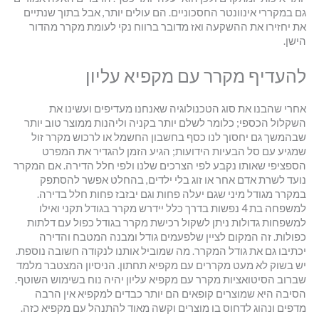
גם במקררי אינוונטר החסכוניים. הם עולים יותר, אבל בתוך שנתיים
את יחזירו את ההשקעה ואז מדובר ברווח נקי לעומת מקרר מהדור
הישן.
להעדיף מקרר עם מקפיא עליון
אחרי שהבנו את סוג הטכנולוגיה שאנחנו מעדיפים ועשינו את
השקלול הכספי; כלומר לשלם יותר בקניה וליהנות ממוצר טוב יותר
שבהמשך גם יחסוך לנו כסף בחשבון החשמל או לרכוש מקרר זול
שמגיע עם סל הבעיות הידועות; הגיע הזמן להגדיר את המפרט
הספציפי שאותו נקבע לפי הצרכים שלנו ולפי חלל הדירה. אם המקרר
נועד לשרת אדם אחר או זוג בלי ילדים, בהחלט אפשר להסתפק
במקרר מגודל מיני שגם יעלה פחות וגם יבזבז פחות חלל בדירה.
למשפחה בת 4 נפשות בדרך כלל יידרש מקרר בגודל תקני ואילו
למשפחות גדולות ניתן לשקול רכישת מקרר בגודל כפול עם דלתות
כפולות. זה המקום לציין שלפעמים גודל ומבנה המטבח והדירה
יכתיבו גם את גודל המקרר. מה שמוביל אותנו לנקודה חשובה נוספת.
יש בשוק לא מעט מקררים עם מקפיא תחתון. הניסיון המצטבר מלמד
שברוב הסיטואציות מקרר עם מקפיא עליון יהיה נוח בשימוש השוטף.
הסיבה היא שמוצרים קופאים הם יותר כבדים למקפיא אין הרבה
מדפים ונהוג לדחוס בו מוצרים וקשה מאוד להתנהל עם מקפיא כזה.